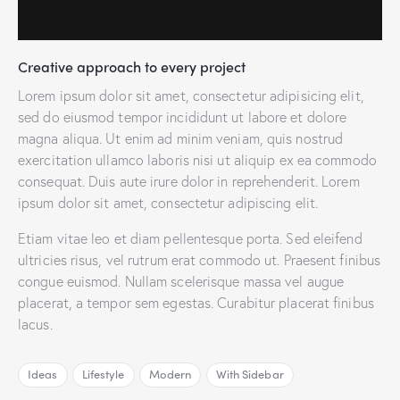
Creative approach to every project
Lorem ipsum dolor sit amet, consectetur adipisicing elit,
sed do eiusmod tempor incididunt ut labore et dolore
magna aliqua. Ut enim ad minim veniam, quis nostrud
exercitation ullamco laboris nisi ut aliquip ex ea commodo
consequat. Duis aute irure dolor in reprehenderit. Lorem
ipsum dolor sit amet, consectetur adipiscing elit.
Etiam vitae leo et diam pellentesque porta. Sed eleifend
ultricies risus, vel rutrum erat commodo ut. Praesent finibus
congue euismod. Nullam scelerisque massa vel augue
placerat, a tempor sem egestas. Curabitur placerat finibus
lacus.
Ideas
Lifestyle
Modern
With Sidebar