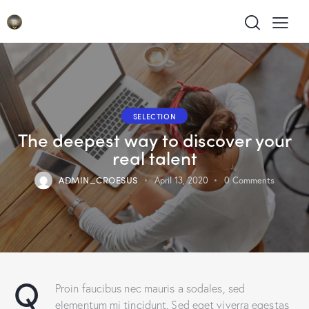
SELECTION
The deepest way to discover your
real talent
ADMIN_CROESUS
April 13, 2020
0
Comments
Q
Proin faucibus nec mauris a sodales, sed
elementum mi tincidunt. Sed eget viverra egestas