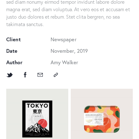
sed diam nonumy eirmod tempor invidunt labore dolore
magna erat, sed diam voluptua. At vero eos et accusam et
justo duo dolores et rebum. Stet clita bergren, no sea
takimata sanctus.
Client
Newspaper
Date
November, 2019
Author
Amy Walker