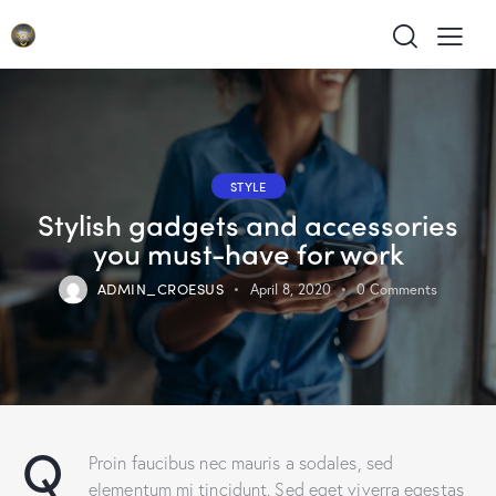
STYLE
Stylish gadgets and accessories
you must-have for work
ADMIN_CROESUS
April 8, 2020
0
Comments
Q
Proin faucibus nec mauris a sodales, sed
elementum mi tincidunt. Sed eget viverra egestas