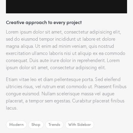
Creative approach to every project
Lorem ipsum dolor sit amet, consectetur adipisicing elit,
sed do eiusmod tempor incididunt ut labore et dolore
magna aliqua. Ut enim ad minim veniam, quis nostrud
exercitation ullamco laboris nisi ut aliquip ex ea commodo
consequat. Duis aute irure dolor in reprehenderit. Lorem
ipsum dolor sit amet, consectetur adipiscing elit.
Etiam vitae leo et diam pellentesque porta. Sed eleifend
ultricies risus, vel rutrum erat commodo ut. Praesent finibus
congue euismod. Nullam scelerisque massa vel augue
placerat, a tempor sem egestas. Curabitur placerat finibus
lacus.
Modern
Shop
Trends
With Sidebar