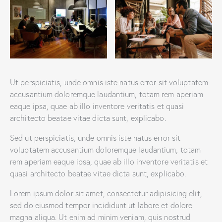
Ut perspiciatis, unde omnis iste natus error sit voluptatem
accusantium doloremque laudantium, totam rem aperiam
eaque ipsa, quae ab illo inventore veritatis et quasi
architecto beatae vitae dicta sunt, explicabo.
Sed ut perspiciatis, unde omnis iste natus error sit
voluptatem accusantium doloremque laudantium, totam
rem aperiam eaque ipsa, quae ab illo inventore veritatis et
quasi architecto beatae vitae dicta sunt, explicabo.
Lorem ipsum dolor sit amet, consectetur adipisicing elit,
sed do eiusmod tempor incididunt ut labore et dolore
magna aliqua. Ut enim ad minim veniam, quis nostrud