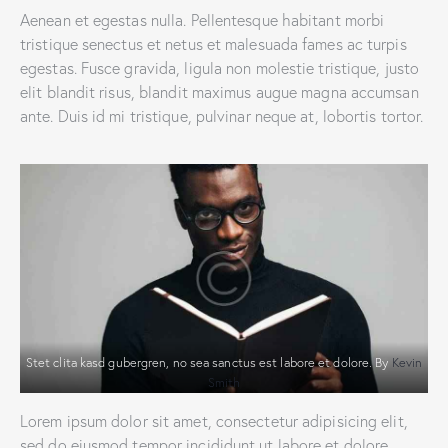
Aenean et egestas nulla. Pellentesque habitant morbi
tristique senectus et netus et malesuada fames ac turpis
egestas. Fusce gravida, ligula non molestie tristique, justo
elit blandit risus, blandit maximus augue magna accumsan
ante. Duis id mi tristique, pulvinar neque at, lobortis tortor.
Stet clita kasd gubergren, no sea sanctus est labore et dolore. By
Kevin
Smith
Lorem ipsum dolor sit amet, consectetur adipisicing elit,
sed do eiusmod tempor incididunt ut labore et dolore