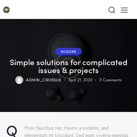
MODERN
Simple solutions for complicated
issues & projects
ADMIN_CROESUS
April 21, 2020
0
Comments
Q
Proin faucibus nec mauris a sodales, sed
elementum mi tincidunt. Sed eget viverra egestas