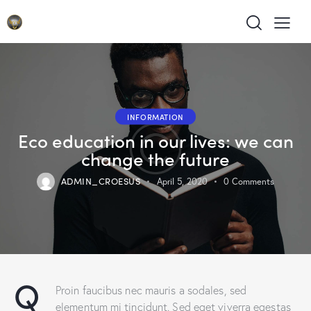
INFORMATION
Eco education in our lives: we can
change the future
ADMIN_CROESUS
April 5, 2020
0
Comments
Q
Proin faucibus nec mauris a sodales, sed
elementum mi tincidunt. Sed eget viverra egestas