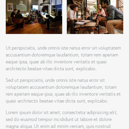
Ut perspiciatis, unde omnis iste natus error sit voluptatem
accusantium doloremque laudantium, totam rem aperiam
eaque ipsa, quae ab illo inventore veritatis et quasi
architecto beatae vitae dicta sunt, explicabo.
Sed ut perspiciatis, unde omnis iste natus error sit
voluptatem accusantium doloremque laudantium, totam
rem aperiam eaque ipsa, quae ab illo inventore veritatis et
quasi architecto beatae vitae dicta sunt, explicabo.
Lorem ipsum dolor sit amet, consectetur adipisicing elit,
sed do eiusmod tempor incididunt ut labore et dolore
magna aliqua. Ut enim ad minim veniam, quis nostrud