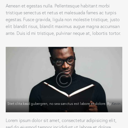
Aenean et egestas nulla. Pellentesque habitant morbi
tristique senectus et netus et malesuada fames ac turpis
egestas. Fusce gravida, ligula non molestie tristique, justo
elit blandit risus, blandit maximus augue magna accumsan
ante. Duis id mi tristique, pulvinar neque at, lobortis tortor.
Stet clita kasd gubergren, no sea sanctus est labore et dolore. By
Kevin
Smith
Lorem ipsum dolor sit amet, consectetur adipisicing elit,
sed do eiusmod tempor incididunt ut labore et dolore