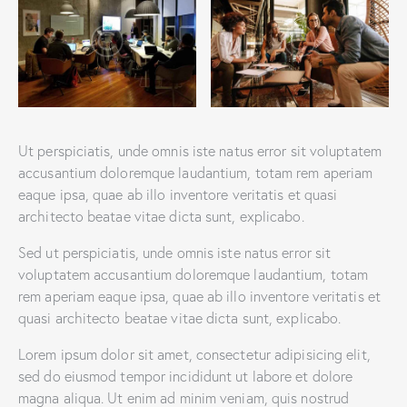
Ut perspiciatis, unde omnis iste natus error sit voluptatem
accusantium doloremque laudantium, totam rem aperiam
eaque ipsa, quae ab illo inventore veritatis et quasi
architecto beatae vitae dicta sunt, explicabo.
Sed ut perspiciatis, unde omnis iste natus error sit
voluptatem accusantium doloremque laudantium, totam
rem aperiam eaque ipsa, quae ab illo inventore veritatis et
quasi architecto beatae vitae dicta sunt, explicabo.
Lorem ipsum dolor sit amet, consectetur adipisicing elit,
sed do eiusmod tempor incididunt ut labore et dolore
magna aliqua. Ut enim ad minim veniam, quis nostrud