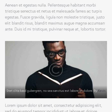
Aenean et egestas nulla. Pellentesque habitant morbi
tristique senectus et netus et malesuada fames ac turpis
egestas. Fusce gravida, ligula non molestie tristique, justo
elit blandit risus, blandit maximus augue magna accumsan
ante. Duis id mi tristique, pulvinar neque at, lobortis tortor.
Stet clita kasd gubergren, no sea sanctus est labore et dolore. By
Kevin
Smith
Lorem ipsum dolor sit amet, consectetur adipisicing elit,
sed do eiusmod tempor incididunt ut labore et dolore