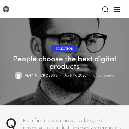
SELECTION
People choose the best digital
products
ADMIN_CROESUS
April 19, 2020
0
Comments
Q
Proin faucibus nec mauris a sodales, sed
elementum mi tincidunt. Sed eget viverra egestas