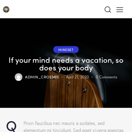
MINDSET
If your mind needs a vacation, so
does your body
ADMIN_CROESUS
April 21, 2020
0
Comments
Q
Proin faucibus nec mauris a sodales, sed
elementum mi tincidunt. Sed eget viverra egestas