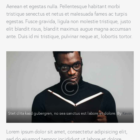
Aenean et egestas nulla. Pellentesque habitant morbi
tristique senectus et netus et malesuada fames ac turpis
egestas. Fusce gravida, ligula non molestie tristique, justo
elit blandit risus, blandit maximus augue magna accumsan
ante. Duis id mi tristique, pulvinar neque at, lobortis tortor.
Stet clita kasd gubergren, no sea sanctus est labore et dolore. By
Kevin
Smith
Lorem ipsum dolor sit amet, consectetur adipisicing elit,
sed do eiusmod tempor incididunt ut labore et dolore