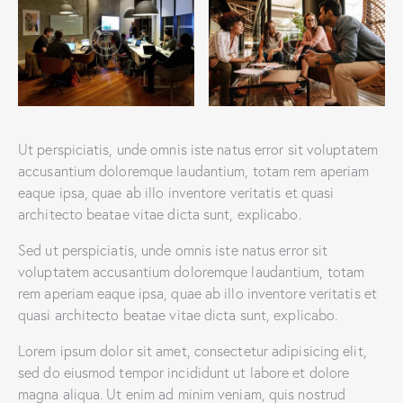
Ut perspiciatis, unde omnis iste natus error sit voluptatem
accusantium doloremque laudantium, totam rem aperiam
eaque ipsa, quae ab illo inventore veritatis et quasi
architecto beatae vitae dicta sunt, explicabo.
Sed ut perspiciatis, unde omnis iste natus error sit
voluptatem accusantium doloremque laudantium, totam
rem aperiam eaque ipsa, quae ab illo inventore veritatis et
quasi architecto beatae vitae dicta sunt, explicabo.
Lorem ipsum dolor sit amet, consectetur adipisicing elit,
sed do eiusmod tempor incididunt ut labore et dolore
magna aliqua. Ut enim ad minim veniam, quis nostrud