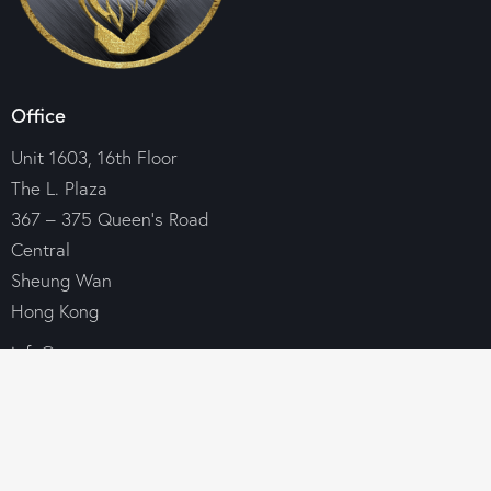
Office
Unit 1603, 16th Floor
The L. Plaza
367 – 375 Queen’s Road
Central
Sheung Wan
Hong Kong
info@croesus-group.com
+85 269 690 146