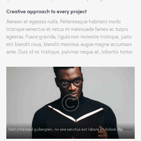
Creative approach to every project
Aenean et egestas nulla. Pellentesque habitant morbi
tristique senectus et netus et malesuada fames ac turpis
egestas. Fusce gravida, ligula non molestie tristique, justo
elit blandit risus, blandit maximus augue magna accumsan
ante. Duis id mi tristique, pulvinar neque at, lobortis tortor.
Stet clita kasd gubergren, no sea sanctus est labore et dolore. By
Kevin
Smith