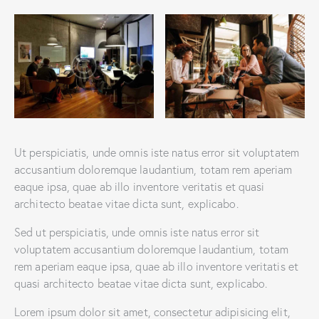
Ut perspiciatis, unde omnis iste natus error sit voluptatem
accusantium doloremque laudantium, totam rem aperiam
eaque ipsa, quae ab illo inventore veritatis et quasi
architecto beatae vitae dicta sunt, explicabo.
Sed ut perspiciatis, unde omnis iste natus error sit
voluptatem accusantium doloremque laudantium, totam
rem aperiam eaque ipsa, quae ab illo inventore veritatis et
quasi architecto beatae vitae dicta sunt, explicabo.
Lorem ipsum dolor sit amet, consectetur adipisicing elit,