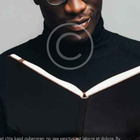
et clita kasd gubergren, no sea sanctus est labore et dolore. By
Kevin Sm