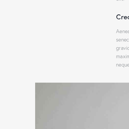
Cre
Aenea
senec
gravid
maxim
neque 