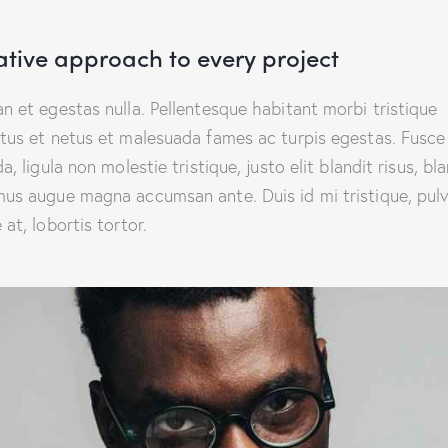
ative approach to every project
n et egestas nulla. Pellentesque habitant morbi tristique
tus et netus et malesuada fames ac turpis egestas. Fusce
a, ligula non molestie tristique, justo elit blandit risus, bl
us augue magna accumsan ante. Duis id mi tristique, pulv
at, lobortis tortor.