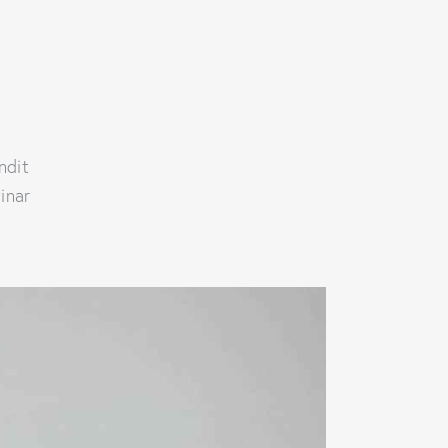
andit
inar