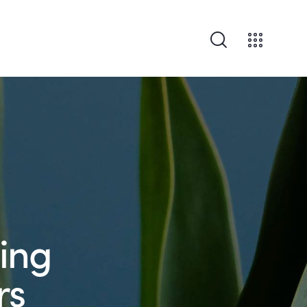
ing
rs