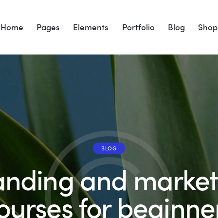
Home
Pages
Elements
Portfolio
Blog
Shop
BLOG
anding and market
ourses for beginne