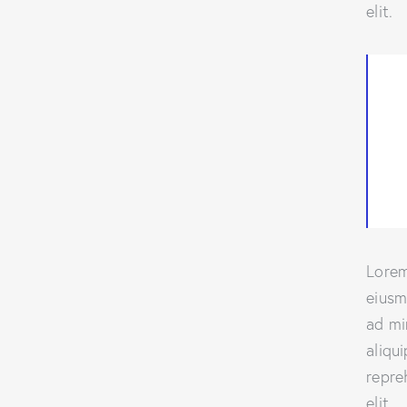
elit.
Lorem
eiusm
ad mi
aliqu
repre
elit.