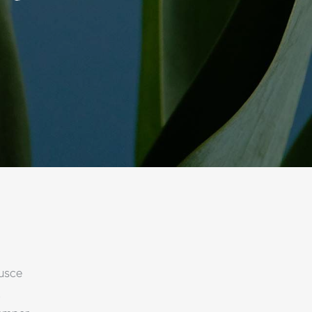
Fusce
t