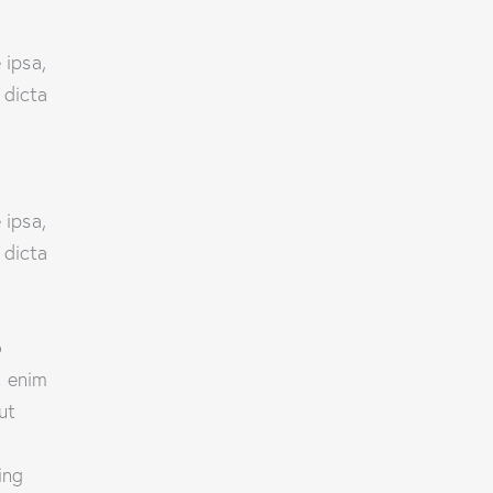
 ipsa,
 dicta
 ipsa,
 dicta
o
t enim
ut
ing