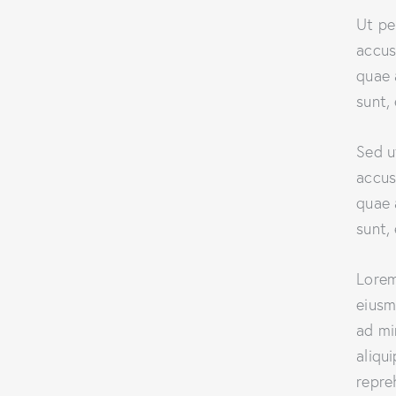
Ut pe
accus
quae 
sunt,
Sed u
accus
quae 
sunt,
Lorem
eiusm
ad mi
aliqu
repre