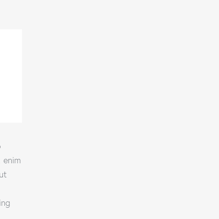
o
t enim
ut
ing