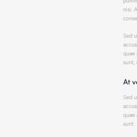
pulvi
nisi. 
conse
Sed u
accus
quae 
sunt,
At 
Sed u
accus
quae 
sunt.