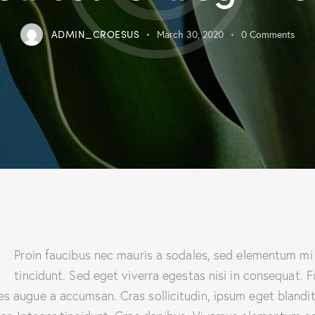
ADMIN_CROESUS
March 30, 2020
0
Comments
Q
Proin faucibus nec mauris a sodales, sed elementum mi
tincidunt. Sed eget viverra egestas nisi in consequat. 
es augue a accumsan. Cras sollicitudin, ipsum eget blandi