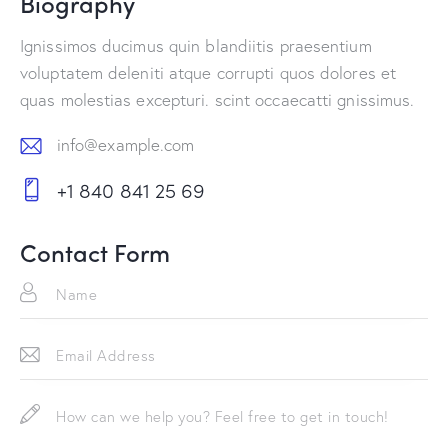
Biography
Ignissimos ducimus quin blandiitis praesentium
voluptatem deleniti atque corrupti quos dolores et
quas molestias excepturi. scint occaecatti gnissimus.
info@example.com
E-
+1 840 841 25 69
m
Ph
ail:
on
Contact Form
e: