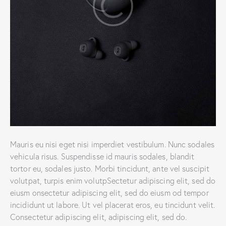
Mauris eu nisi eget nisi imperdiet vestibulum. Nunc sodales
vehicula risus. Suspendisse id mauris sodales, blandit
tortor eu, sodales justo. Morbi tincidunt, ante vel suscipit
volutpat, turpis enim volutpSectetur adipiscing elit, sed do
eiusm onsectetur adipiscing elit, sed do eiusm od tempor
incididunt ut labore. Ut vel placerat eros, eu tincidunt velit.
Consectetur adipiscing elit, adipiscing elit, sed do.