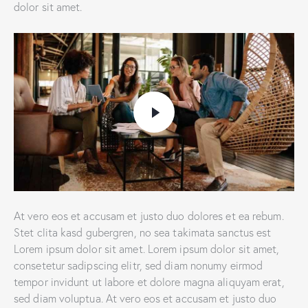
dolor sit amet.
At vero eos et accusam et justo duo dolores et ea rebum.
Stet clita kasd gubergren, no sea takimata sanctus est
Lorem ipsum dolor sit amet. Lorem ipsum dolor sit amet,
consetetur sadipscing elitr, sed diam nonumy eirmod
tempor invidunt ut labore et dolore magna aliquyam erat,
sed diam voluptua. At vero eos et accusam et justo duo