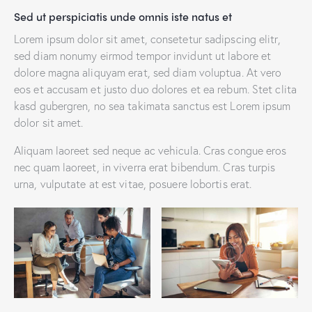
Sed ut perspiciatis unde omnis iste natus et
Lorem ipsum dolor sit amet, consetetur sadipscing elitr,
sed diam nonumy eirmod tempor invidunt ut labore et
dolore magna aliquyam erat, sed diam voluptua. At vero
eos et accusam et justo duo dolores et ea rebum. Stet clita
kasd gubergren, no sea takimata sanctus est Lorem ipsum
dolor sit amet.
Aliquam laoreet sed neque ac vehicula. Cras congue eros
nec quam laoreet, in viverra erat bibendum. Cras turpis
urna, vulputate at est vitae, posuere lobortis erat.