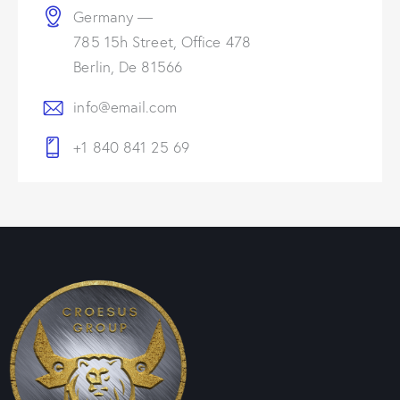
Germany —
785 15h Street, Office 478
Berlin, De 81566
info@email.com
+1 840 841 25 69