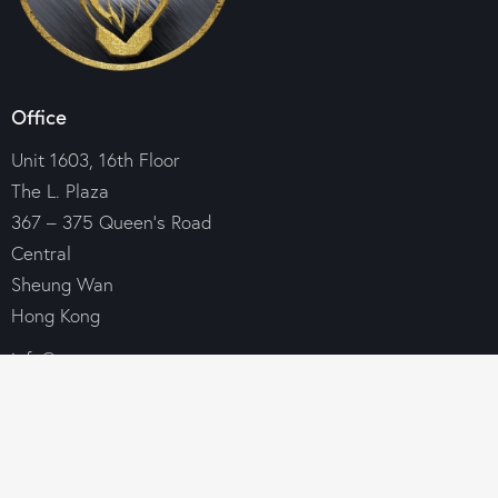
Office
Unit 1603, 16th Floor
The L. Plaza
367 – 375 Queen’s Road
Central
Sheung Wan
Hong Kong
info@croesus-group.com
+85 269 690 146