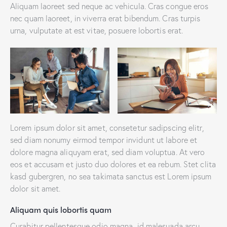
Aliquam laoreet sed neque ac vehicula. Cras congue eros
nec quam laoreet, in viverra erat bibendum. Cras turpis
urna, vulputate at est vitae, posuere lobortis erat.
Lorem ipsum dolor sit amet, consetetur sadipscing elitr,
sed diam nonumy eirmod tempor invidunt ut labore et
dolore magna aliquyam erat, sed diam voluptua. At vero
eos et accusam et justo duo dolores et ea rebum. Stet clita
kasd gubergren, no sea takimata sanctus est Lorem ipsum
dolor sit amet.
Aliquam quis lobortis quam
Curabitur pellentesque odio magna, id malesuada arcu