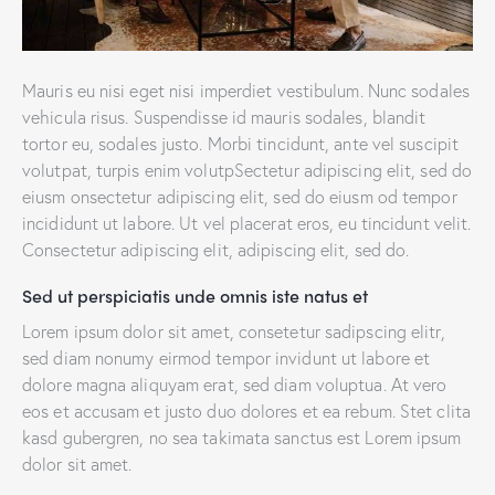
Mauris eu nisi eget nisi imperdiet vestibulum. Nunc sodales
vehicula risus. Suspendisse id mauris sodales, blandit
tortor eu, sodales justo. Morbi tincidunt, ante vel suscipit
volutpat, turpis enim volutpSectetur adipiscing elit, sed do
eiusm onsectetur adipiscing elit, sed do eiusm od tempor
incididunt ut labore. Ut vel placerat eros, eu tincidunt velit.
Consectetur adipiscing elit, adipiscing elit, sed do.
Sed ut perspiciatis unde omnis iste natus et
Lorem ipsum dolor sit amet, consetetur sadipscing elitr,
sed diam nonumy eirmod tempor invidunt ut labore et
dolore magna aliquyam erat, sed diam voluptua. At vero
eos et accusam et justo duo dolores et ea rebum. Stet clita
kasd gubergren, no sea takimata sanctus est Lorem ipsum
dolor sit amet.