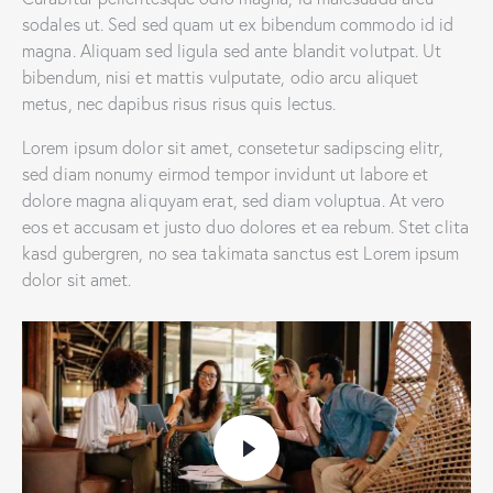
sodales ut. Sed sed quam ut ex bibendum commodo id id
magna. Aliquam sed ligula sed ante blandit volutpat. Ut
bibendum, nisi et mattis vulputate, odio arcu aliquet
metus, nec dapibus risus risus quis lectus.
Lorem ipsum dolor sit amet, consetetur sadipscing elitr,
sed diam nonumy eirmod tempor invidunt ut labore et
dolore magna aliquyam erat, sed diam voluptua. At vero
eos et accusam et justo duo dolores et ea rebum. Stet clita
kasd gubergren, no sea takimata sanctus est Lorem ipsum
dolor sit amet.