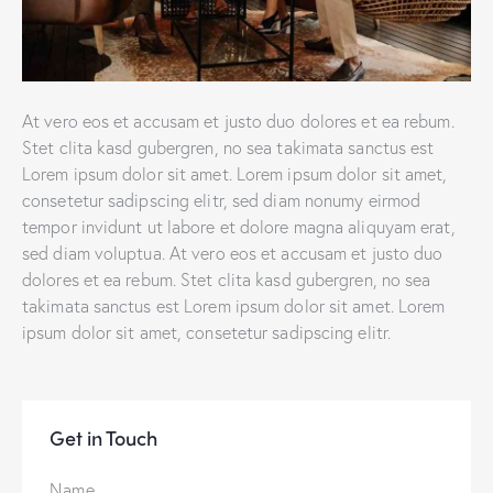
At vero eos et accusam et justo duo dolores et ea rebum.
Stet clita kasd gubergren, no sea takimata sanctus est
Lorem ipsum dolor sit amet. Lorem ipsum dolor sit amet,
consetetur sadipscing elitr, sed diam nonumy eirmod
tempor invidunt ut labore et dolore magna aliquyam erat,
sed diam voluptua. At vero eos et accusam et justo duo
dolores et ea rebum. Stet clita kasd gubergren, no sea
takimata sanctus est Lorem ipsum dolor sit amet. Lorem
ipsum dolor sit amet, consetetur sadipscing elitr.
Get in Touch