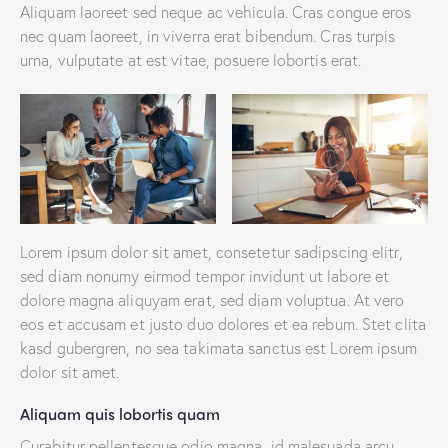
Aliquam laoreet sed neque ac vehicula. Cras congue eros
nec quam laoreet, in viverra erat bibendum. Cras turpis
urna, vulputate at est vitae, posuere lobortis erat.
Lorem ipsum dolor sit amet, consetetur sadipscing elitr,
sed diam nonumy eirmod tempor invidunt ut labore et
dolore magna aliquyam erat, sed diam voluptua. At vero
eos et accusam et justo duo dolores et ea rebum. Stet clita
kasd gubergren, no sea takimata sanctus est Lorem ipsum
dolor sit amet.
Aliquam quis lobortis quam
Curabitur pellentesque odio magna, id malesuada arcu