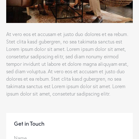
At vero eos et accusam et justo duo dolores et ea rebum.
Stet clita kasd gubergren, no sea takimata sanctus est
Lorem ipsum dolor sit amet. Lorem ipsum dolor sit amet,
consetetur sadipscing elitr, sed diam nonumy eirmod
tempor invidunt ut labore et dolore magna aliquyam erat,
sed diam voluptua. At vero eos et accusam et justo duo
dolores et ea rebum. Stet clita kasd gubergren, no sea
takimata sanctus est Lorem ipsum dolor sit amet. Lorem
ipsum dolor sit amet, consetetur sadipscing elitr.
Get in Touch