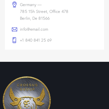
Germany —
785 15h Street, Office 478
Berlin, De 81566
info@email.com
+1 840 841 25 69