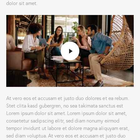
dolor sit amet.
At vero eos et accusam et justo duo dolores et ea rebum.
Stet clita kasd gubergren, no sea takimata sanctus est
Lorem ipsum dolor sit amet. Lorem ipsum dolor sit amet,
consetetur sadipscing elitr, sed diam nonumy eirmod
tempor invidunt ut labore et dolore magna aliquyam erat,
sed diam voluptua. At vero eos et accusam et justo duo