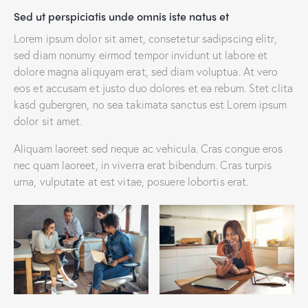
Sed ut perspiciatis unde omnis iste natus et
Lorem ipsum dolor sit amet, consetetur sadipscing elitr,
sed diam nonumy eirmod tempor invidunt ut labore et
dolore magna aliquyam erat, sed diam voluptua. At vero
eos et accusam et justo duo dolores et ea rebum. Stet clita
kasd gubergren, no sea takimata sanctus est Lorem ipsum
dolor sit amet.
Aliquam laoreet sed neque ac vehicula. Cras congue eros
nec quam laoreet, in viverra erat bibendum. Cras turpis
urna, vulputate at est vitae, posuere lobortis erat.