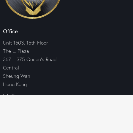
Office
Unit 1603, 16th Floor
The L. Plaza
367 – 375 Queen’s Road
Central
Sheung Wan
Hong Kong
info@croesus-group.com
+85 269 690 146