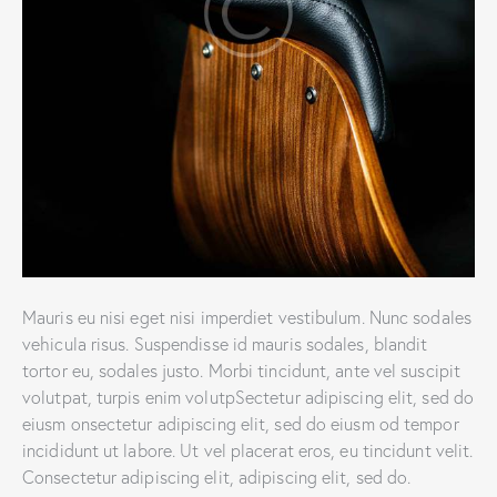
Mauris eu nisi eget nisi imperdiet vestibulum. Nunc sodales
vehicula risus. Suspendisse id mauris sodales, blandit
tortor eu, sodales justo. Morbi tincidunt, ante vel suscipit
volutpat, turpis enim volutpSectetur adipiscing elit, sed do
eiusm onsectetur adipiscing elit, sed do eiusm od tempor
incididunt ut labore. Ut vel placerat eros, eu tincidunt velit.
Consectetur adipiscing elit, adipiscing elit, sed do.