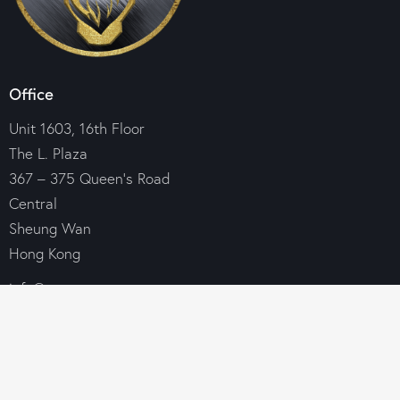
Office
Unit 1603, 16th Floor
The L. Plaza
367 – 375 Queen’s Road
Central
Sheung Wan
Hong Kong
info@croesus-group.com
+85 269 690 146