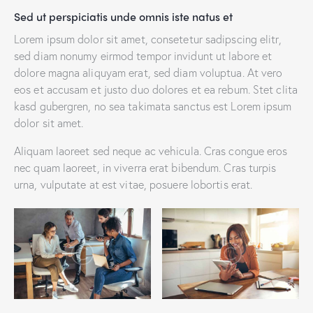
Sed ut perspiciatis unde omnis iste natus et
Lorem ipsum dolor sit amet, consetetur sadipscing elitr,
sed diam nonumy eirmod tempor invidunt ut labore et
dolore magna aliquyam erat, sed diam voluptua. At vero
eos et accusam et justo duo dolores et ea rebum. Stet clita
kasd gubergren, no sea takimata sanctus est Lorem ipsum
dolor sit amet.
Aliquam laoreet sed neque ac vehicula. Cras congue eros
nec quam laoreet, in viverra erat bibendum. Cras turpis
urna, vulputate at est vitae, posuere lobortis erat.