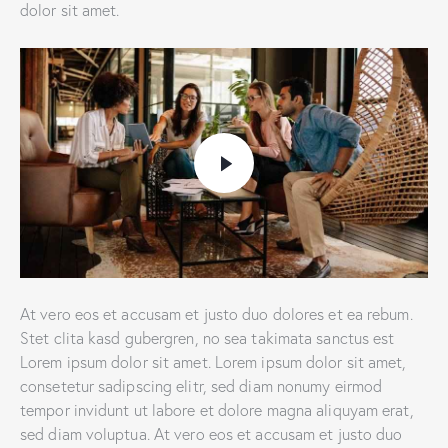
dolor sit amet.
At vero eos et accusam et justo duo dolores et ea rebum.
Stet clita kasd gubergren, no sea takimata sanctus est
Lorem ipsum dolor sit amet. Lorem ipsum dolor sit amet,
consetetur sadipscing elitr, sed diam nonumy eirmod
tempor invidunt ut labore et dolore magna aliquyam erat,
sed diam voluptua. At vero eos et accusam et justo duo