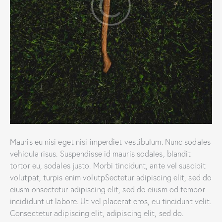
Mauris eu nisi eget nisi imperdiet vestibulum. Nunc sodales
vehicula risus. Suspendisse id mauris sodales, blandit
tortor eu, sodales justo. Morbi tincidunt, ante vel suscipit
volutpat, turpis enim volutpSectetur adipiscing elit, sed do
eiusm onsectetur adipiscing elit, sed do eiusm od tempor
incididunt ut labore. Ut vel placerat eros, eu tincidunt velit.
Consectetur adipiscing elit, adipiscing elit, sed do.