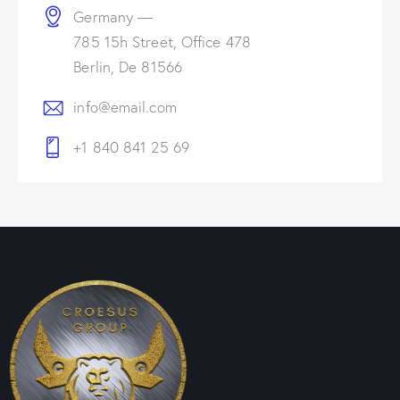
Germany —
785 15h Street, Office 478
Berlin, De 81566
info@email.com
+1 840 841 25 69