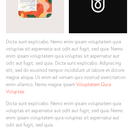
Dicta sunt explicabo. Nemo enim ipsam voluptatem quia
voluptas sit aspernatur aut odit aut fugit, sed quia. Nemo
enim ipsam voluptatem quia voluptas sit aspernatur aut
odit aut fugit, sed quia. Dicta sunt explicabo. Adipiscing
elit, sed do eiusmod tempor incididunt ut labore et dolore
magna aliqua. Ut enim ad veniam quis nostrud exercitation
enim ullamco. Nemo magna ipsam
Voluptatem Quia
Voluptas.
Dicta sunt explicabo. Nemo enim ipsam voluptatem quia
voluptas sit aspernatur aut odit aut fugit, sed quia. Nemo
enim ipsam voluptatem quia voluptas sit aspernatur aut
odit aut fugit, sed quia.