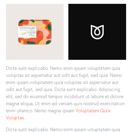
Dicta sunt explicabo. Nemo enim ipsam voluptatem quia
voluptas sit aspernatur aut odit aut fugit, sed quia. Nemo
enim ipsam voluptatem quia voluptas sit aspernatur aut
odit aut fugit, sed quia. Dicta sunt explicabo. Adipiscing
elit, sed do eiusmod tempor incididunt ut labore et dolore
magna aliqua. Ut enim ad veniam quis nostrud exercitation
enim ullamco. Nemo magna ipsam
Voluptatem Quia
Voluptas.
Dicta sunt explicabo. Nemo enim ipsam voluptatem quia