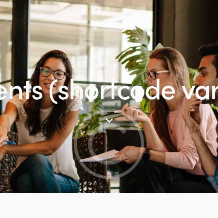
ents (shortcode var