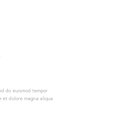
 sed do euismod tempor
Allaz
e et dolore magna aliqua.
Adipiscing elit, sed do e
incidunt ut labore et dolo