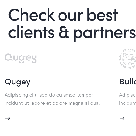
Check our best
clients & partners
Qugey
Bull
Adipiscing elit, sed do euismod tempor
Adipisc
incidunt ut labore et dolore magna aliqua.
incidun